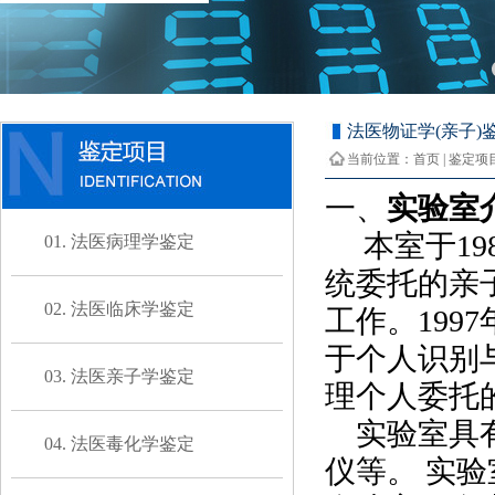
法医物证学(亲子)
当前位置：
首页
|
鉴定项
一、
实验室
本室于198
01. 法医病理学鉴定
统委托的亲
02. 法医临床学鉴定
工作。199
于个人识别
03. 法医亲子学鉴定
理个人委托
实验室具
04. 法医毒化学鉴定
仪等。
实验