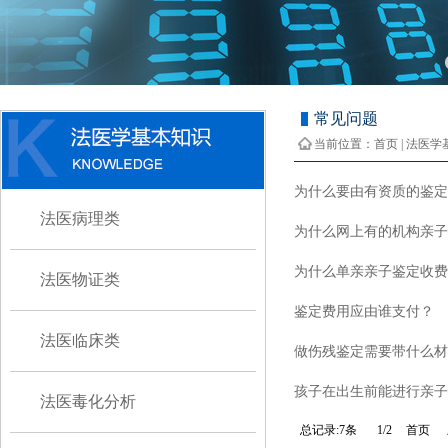
常见问题
当前位置：
首页
|
法医学
为什么要由有资质的鉴定
法医病理类
为什么网上有的机构亲子
为什么单亲亲子鉴定收费
法医物证类
鉴定费用应由谁支付？
法医临床类
做伤残鉴定需要带什么材
孩子在出生前能进行亲子
法医毒化分析
总记录:
7
条
1
/
2
首页